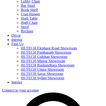
Lobby Chair
Bar Stool
Book Shelf
Coat Hanger
High Table
High Chair
Stool
Recliner
Decor
Interior
Find Us
HI-TECH Elephant Road Showroom
HI-TECH Panthapath Showroom
HI-TECH Gulshan Showroom
HI-TECH Mirpur Showroom
HI-TECH Bashundhara Showroom
HI-TECH Uttara Showroom
HI-TECH Savar Showroom
HI-TECH Sylhet Showroom
Interior
Connect to your account