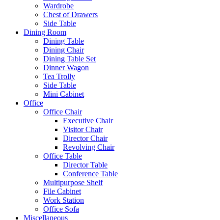
Wardrobe
Chest of Drawers
Side Table
Dining Room
Dining Table
Dining Chair
Dining Table Set
Dinner Wagon
Tea Trolly
Side Table
Mini Cabinet
Office
Office Chair
Executive Chair
Visitor Chair
Director Chair
Revolving Chair
Office Table
Director Table
Conference Table
Multipurpose Shelf
File Cabinet
Work Station
Office Sofa
Miscellaneous