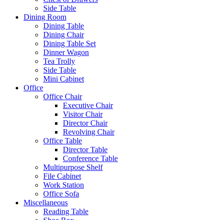
Side Table
Dining Room
Dining Table
Dining Chair
Dining Table Set
Dinner Wagon
Tea Trolly
Side Table
Mini Cabinet
Office
Office Chair
Executive Chair
Visitor Chair
Director Chair
Revolving Chair
Office Table
Director Table
Conference Table
Multipurpose Shelf
File Cabinet
Work Station
Office Sofa
Miscellaneous
Reading Table