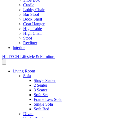
Shoe Box
Cradle
Lobby Chair
Bar Stool
Book Shelf
Coat Hanger
High Table
High Chair
Stool
Recliner
Interior
HI-TECH Lifestyle & Furniture
Living Room
Sofa
Single Seater
2 Seater
3 Seater
Sofa Set
Frame Less Sofa
Single Sofa
Sofa Bed
Divan