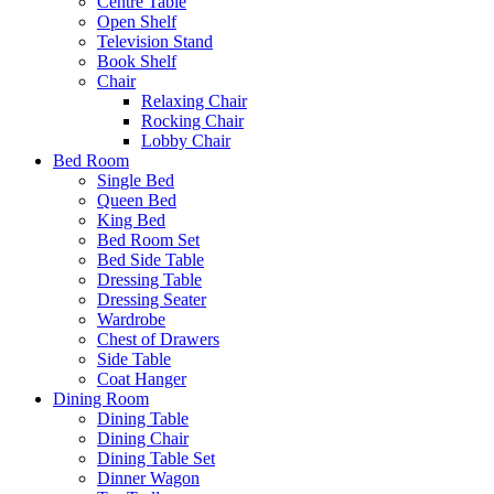
Centre Table
Open Shelf
Television Stand
Book Shelf
Chair
Relaxing Chair
Rocking Chair
Lobby Chair
Bed Room
Single Bed
Queen Bed
King Bed
Bed Room Set
Bed Side Table
Dressing Table
Dressing Seater
Wardrobe
Chest of Drawers
Side Table
Coat Hanger
Dining Room
Dining Table
Dining Chair
Dining Table Set
Dinner Wagon