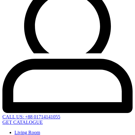
CALL US: +88 01714141055
GET CATALOGUE
Living Room