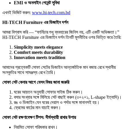
EMI ও অনলাইন পেমেন্ট সুবিধা
এখনই ভিজিট করুন:
www.hi-tech.com.bd
HI-TECH Furniture এর ডিজাইন দর্শন
আমরা বিশ্বাস করি — “ফার্নিচার শুধু ব্যবহারের জিনিস নয়, এটি একটি অভিজ্ঞতা।”
HI-TECH Furniture এর ডিজাইন দর্শন তিনটি মূলনীতির ওপর ভিত্তি করে তৈরি:
Simplicity meets elegance
Comfort meets durability
Innovation meets tradition
আমাদের প্রত্যেকটি সোফা সেটের ডিজাইন আন্তর্জাতিক মান বজায় রেখে স্থানীয়
সংস্কৃতির সাথে সামঞ্জস্য রেখে তৈরি।
সোফা সেট কেনার আগে যেসব বিষয় জানা জরুরি
ঘরের আয়তন অনুযায়ী সোফার সাইজ ঠিক করুন।
বসার সংখ্যার সঙ্গে মিলিয়ে সেট বাছাই করুন (৩+২+১, L-shape ইত্যাদি)।
রঙ ও ডিজাইন যেন ঘরের দেয়াল ও পর্দার সঙ্গে মানানসই হয়।
ফ্রেমের কাঠের মান যাচাই করুন।
সোফা সেট রক্ষণাবেক্ষণ টিপস: দীর্ঘস্থায়ী রাখার উপায়
নিয়মিত সোফা পরিষ্কার রাখুন।