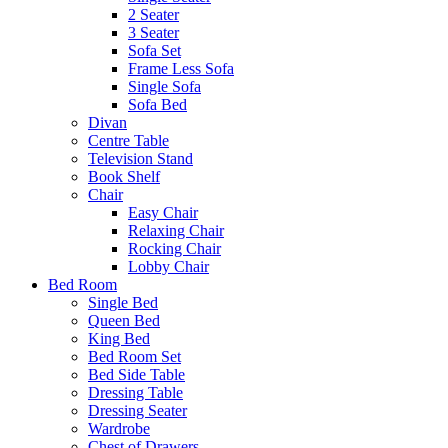
2 Seater
3 Seater
Sofa Set
Frame Less Sofa
Single Sofa
Sofa Bed
Divan
Centre Table
Television Stand
Book Shelf
Chair
Easy Chair
Relaxing Chair
Rocking Chair
Lobby Chair
Bed Room
Single Bed
Queen Bed
King Bed
Bed Room Set
Bed Side Table
Dressing Table
Dressing Seater
Wardrobe
Chest of Drawers