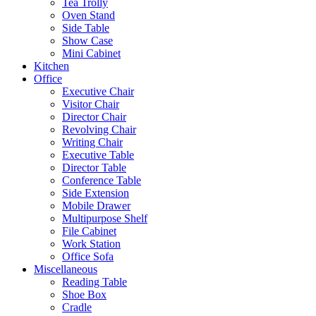
Tea Trolly
Oven Stand
Side Table
Show Case
Mini Cabinet
Kitchen
Office
Executive Chair
Visitor Chair
Director Chair
Revolving Chair
Writing Chair
Executive Table
Director Table
Conference Table
Side Extension
Mobile Drawer
Multipurpose Shelf
File Cabinet
Work Station
Office Sofa
Miscellaneous
Reading Table
Shoe Box
Cradle