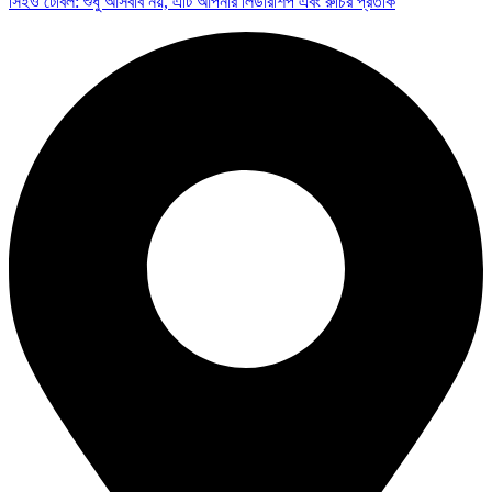
সিইও টেবিল: শুধু আসবাব নয়, এটি আপনার লিডারশিপ এবং রুচির প্রতীক